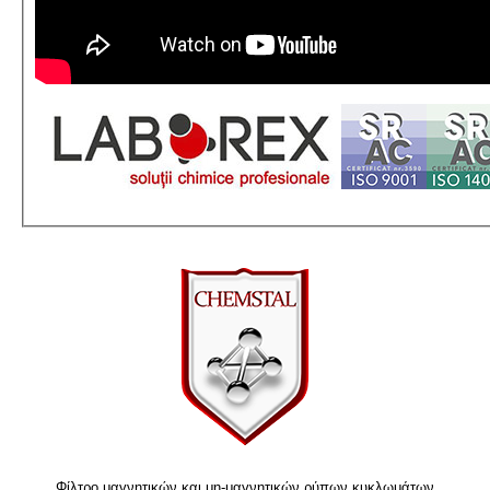
Φίλτρο μαγνητικών και μη-μαγνητικών ρύπων κυκλωμάτων