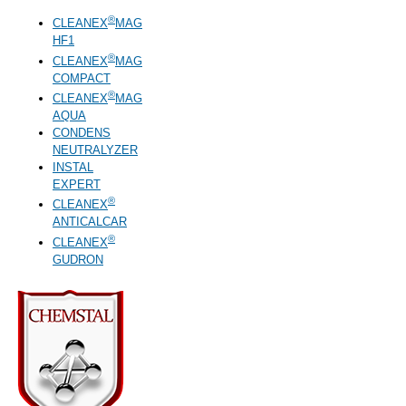
Παράκαμψη προς το κυρίως περιεχόμενο
®
CLEANEX
MAG
HF1
®
CLEANEX
MAG
COMPACT
®
CLEANEX
MAG
AQUA
CONDENS
NEUTRALYZER
INSTAL
EXPERT
®
CLEANEX
ANTICALCAR
®
CLEANEX
GUDRON